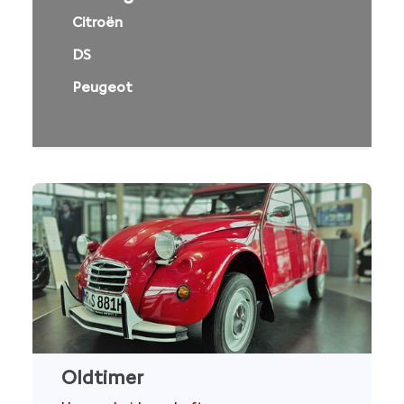
Citroën
DS
Peugeot
Oldtimer